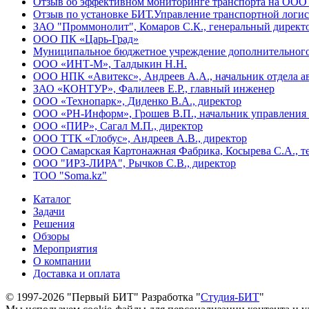
Отзыв об эффективном мониторинге транспорта на ООО
Отзыв по установке БИТ.Управление транспортной лог
ЗАО "Проммонолит", Комаров С.К., генеральный директ
ООО ПК «Царь-Град»
Муниципальное бюджетное учреждение дополнительного 
ООО «ИНТ-М», Талдыкин Н.Н.
ООО НПК «Авитекс», Андреев А.А., начальник отдела а
ЗАО «КОНТУР», Фалилеев Е.Р., главный инженер
ООО «Технопарк», Диденко В.А., директор
ООО «РН-Информ», Грошев В.П., начальник управлени
ООО «ПИР», Сагал М.П., директор
ООО ТТК «Глобус», Андреев А.В., директор
ООО Самарская Картонажная Фабрика, Косырева С.А., т
ООО "ИРЗ-ЛИРА", Рычков С.В., директор
ТОО "Soma.kz"
Каталог
Задачи
Решения
Обзоры
Мероприятия
О компании
Доставка и оплата
© 1997-2026 "Первый БИТ"
Разработка "
Студия-БИТ
"