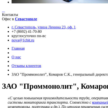
Контакты
Офис в
Севастополе
г. Севастополь, улица Ленина 23, оф. 1
+7 (8692) 41-70-80
круглосуточно пн-вс
nova@1cbit.ru
Главная
О нас
Отзывы клиентов
ЗАО "Проммонолит", Комаров С.К., генеральный директ
ЗАО "Проммонолит", Комаров
«С целью повышения производительности труда, оперативн
системы мониторинга транспорта. Совместно с
компание
цементовозы, погрузчики и др.). По итогам применения с