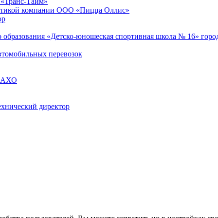
 «Транс-Тайм»
истикой компании ООО «Пицца Оллис»
ор
образования «Детско-юношеская спортивная школа № 16» город
втомобильных перевозок
я АХО
ехнический директор