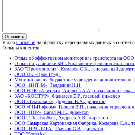
Я даю
Согласие
на обработку персональных данных в соответс
Отзывы клиентов
Отзыв об эффективном мониторинге транспорта на ООО
Отзыв по установке БИТ.Управление транспортной лог
ЗАО "Проммонолит", Комаров С.К., генеральный директ
ООО ПК «Царь-Град»
Муниципальное бюджетное учреждение дополнительного 
ООО «ИНТ-М», Талдыкин Н.Н.
ООО НПК «Авитекс», Андреев А.А., начальник отдела а
ЗАО «КОНТУР», Фалилеев Е.Р., главный инженер
ООО «Технопарк», Диденко В.А., директор
ООО «РН-Информ», Грошев В.П., начальник управлени
ООО «ПИР», Сагал М.П., директор
ООО ТТК «Глобус», Андреев А.В., директор
ООО Самарская Картонажная Фабрика, Косырева С.А., т
ООО "ИРЗ-ЛИРА", Рычков С.В., директор
ТОО "Soma.kz"