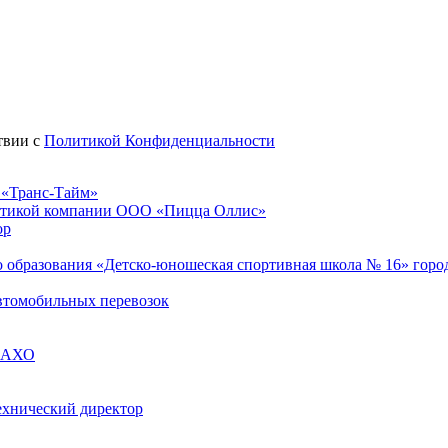
твии с
Политикой Конфиденциальности
 «Транс-Тайм»
истикой компании ООО «Пицца Оллис»
ор
образования «Детско-юношеская спортивная школа № 16» город
втомобильных перевозок
я АХО
ехнический директор